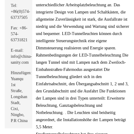
unterschiedlicher Arbeitsplatzbeleuchtung an. Das
Tel:
+86(0)574-
integrierte Design von Lampen und Schaltkästen, die
63737505
allgemeine Zuverlässigkeit ist stark, die Ausfallrate ist
niedrig und die Verwendung und Wartung sind sicherer
Fax:
+86-
und bequemer. LED-Tunnelleuchten können durch
574-
63731821
intelligente Steuerungstechnik eine eigene
Dimmsteuerung realisieren und Energie sparen.
E-mail:
Rahmenbedingungen der LED-Tunnelbeleuchtung Die
info@china-
sanity.com
langen Tunnel sind mit Lampen nach dem Zweiloch-
Einbahnstraßen-Fahrmodus ausgestattet Die
Hinzufügen:
Tunnelbeleuchtung gliedert sich in den
Yuanqu
Einfahrtsabschnitt, den Übergangsabschnitt 1, 2 und 3,
1st
Straße,
den Grundabschnitt und die Ausfahrt Die Funktionen
Longshan
der Lampen sind in drei Typen unterteilt: Erweiterte
Stadt,
Beleuchtung, Ganztagsbeleuchtung und
Cixi,
Notbeleuchtung. . Die Leuchten sind beidseitig
Ningbo,
angeordnet, die Installationshöhe der Lampen beträgt
P.R China
5,5 Meter.